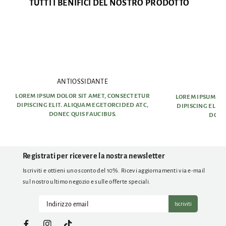
TUTTI I BENIFICI DEL NOSTRO PRODOTTO
ANTIOSSIDANTE
AN
LOREM IPSUM DOLOR SIT AMET, CONSECTETUR
LOREM IPSUM DO
DIPISCING ELIT. ALIQUAM EGETORCIDED ATC,
DIPISCING ELIT
DONEC QUIS FAUCIBUS.
DONEC
Registrati per ricevere la nostra newsletter
Iscriviti e ottieni uno sconto del 10%. Ricevi aggiornamenti via e-mail
sul nostro ultimo negozio e sulle offerte speciali.
Iscriviti