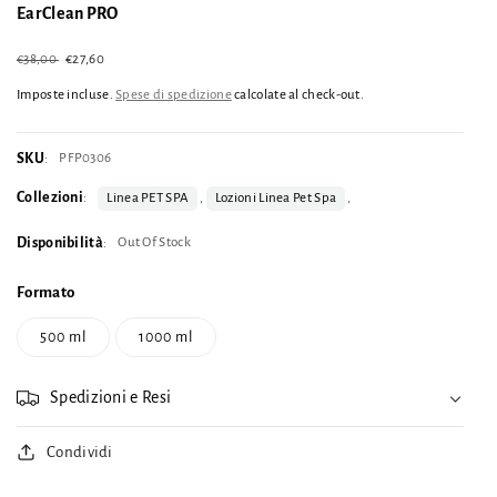
EarClean PRO
Prezzo
€38,00
Prezzo
€27,60
Esaurito
di
scontato
listino
Imposte incluse.
Spese di spedizione
calcolate al check-out.
SKU
PFP0306
:
Collezioni
:
Linea PET SPA
,
Lozioni Linea Pet Spa
,
Disponibilità
Out Of Stock
:
Formato
500 ml
1000 ml
Spedizioni e Resi
Condividi