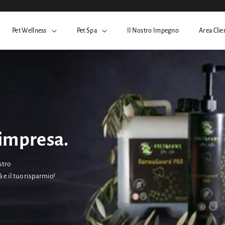
Pet Wellness
Pet Spa
Il Nostro Impegno
Area Clie
 impresa.
stro
 e il tuo risparmio!