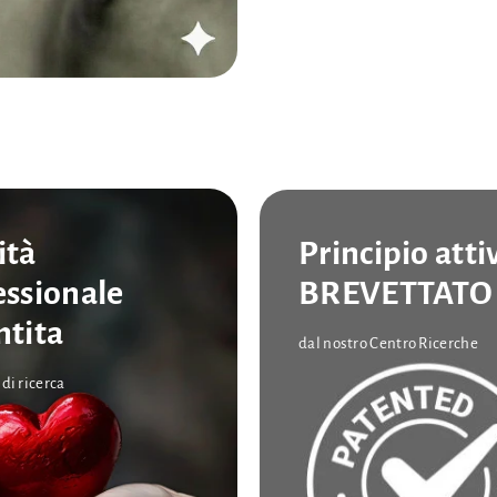
ità
Principio atti
essionale
BREVETTATO
ntita
dal nostro Centro Ricerche
di ricerca