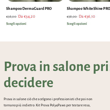
Shampoo DermaGuard PRO
Shampoo WhiteShine PR
Prezzo
Prezzo
Prezzo
Prezzo
Da €34,20
Da €36,10
€38,00
€38,00
di
scontato
di
scontato
Scegli opzioni
Scegli opzioni
listino
listino
Prova in salone pr
decidere
Prova in salone ciò che scelgono i professionisti che poi non
tornano più indietro: Kit Prova Poly4Paws per testare resa,