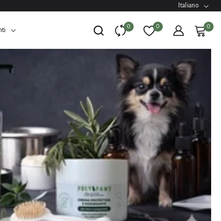
Italiano
0
0
0
nti