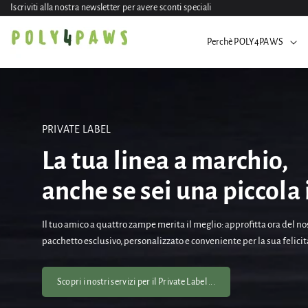
rettamente
Iscriviti alla nostra newsletter per avere sconti speciali
 contenuti
Perchè POLY4PAWS
PRIVATE LABEL
La tua linea a marchio,
anche se sei una piccola
Il tuo amico a quattro zampe merita il meglio: approfitta ora del no
pacchetto esclusivo, personalizzato e conveniente per la sua felicità
Scopri i nostri servizi per il Private Label ...