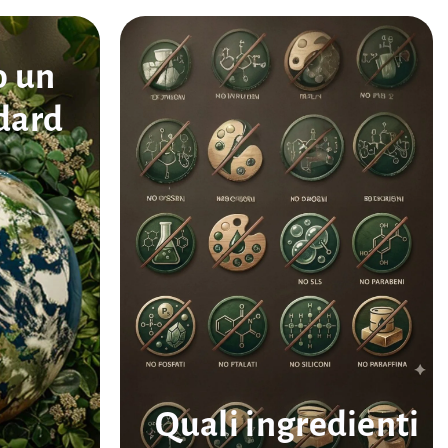
o un
dard
..
Quali ingredienti