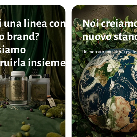
 una linea con
Noi creiam
uo brand?
nuovo stan
siamo
Un mercato con poche regole .
ruirla insieme.
!