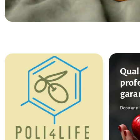
Qual
prof
gara
Dopo anni 