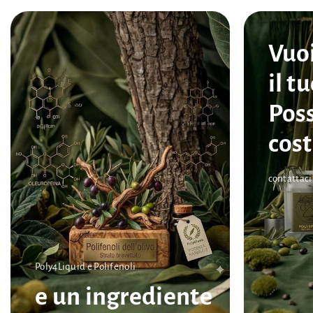
Vuoi
il t
Pos
cost
contattaci
Poly4Liquid e Polifenoli
e un ingrediente