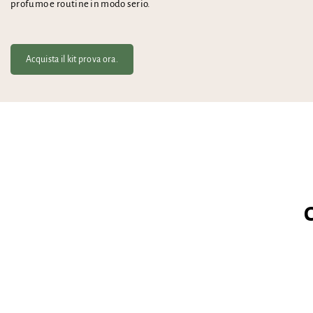
profumo e routine in modo serio.
Acquista il kit prova ora.