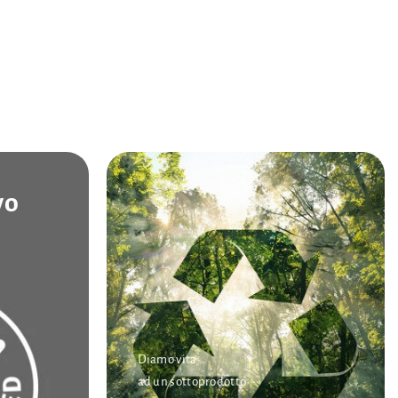
vo
Diamo vita
ad un sottoprodotto