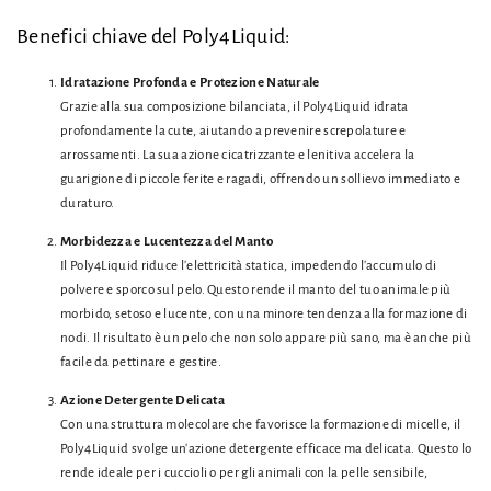
Benefici chiave del Poly4Liquid:
Idratazione Profonda e Protezione Naturale
Grazie alla sua composizione bilanciata, il Poly4Liquid idrata
profondamente la cute, aiutando a prevenire screpolature e
arrossamenti. La sua azione cicatrizzante e lenitiva accelera la
guarigione di piccole ferite e ragadi, offrendo un sollievo immediato e
duraturo.
Morbidezza e Lucentezza del Manto
Il Poly4Liquid riduce l'elettricità statica, impedendo l'accumulo di
polvere e sporco sul pelo. Questo rende il manto del tuo animale più
morbido, setoso e lucente, con una minore tendenza alla formazione di
nodi. Il risultato è un pelo che non solo appare più sano, ma è anche più
facile da pettinare e gestire.
Azione Detergente Delicata
Con una struttura molecolare che favorisce la formazione di micelle, il
Poly4Liquid svolge un'azione detergente efficace ma delicata. Questo lo
rende ideale per i cuccioli o per gli animali con la pelle sensibile,