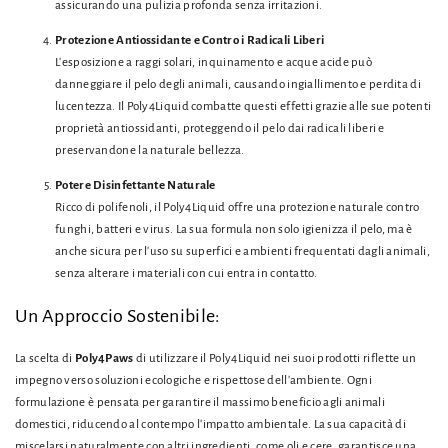
assicurando una pulizia profonda senza irritazioni.
Protezione Antiossidante e Contro i Radicali Liberi
L'esposizione a raggi solari, inquinamento e acque acide può
danneggiare il pelo degli animali, causando ingiallimento e perdita di
lucentezza. Il Poly4Liquid combatte questi effetti grazie alle sue potenti
proprietà antiossidanti, proteggendo il pelo dai radicali liberi e
preservandone la naturale bellezza.
Potere Disinfettante Naturale
Ricco di polifenoli, il Poly4Liquid offre una protezione naturale contro
funghi, batteri e virus. La sua formula non solo igienizza il pelo, ma è
anche sicura per l'uso su superfici e ambienti frequentati dagli animali,
senza alterare i materiali con cui entra in contatto.
Un Approccio Sostenibile:
La scelta di
Poly4Paws
di utilizzare il Poly4Liquid nei suoi prodotti riflette un
impegno verso soluzioni ecologiche e rispettose dell'ambiente. Ogni
formulazione è pensata per garantire il massimo beneficio agli animali
domestici, riducendo al contempo l'impatto ambientale. La sua capacità di
miscelarsi naturalmente con altri ingredienti, come oli e cere, garantisce una