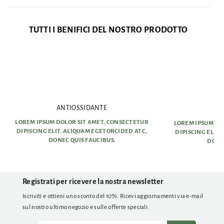
TUTTI I BENIFICI DEL NOSTRO PRODOTTO
ANTIOSSIDANTE
AN
LOREM IPSUM DOLOR SIT AMET, CONSECTETUR
LOREM IPSUM DO
DIPISCING ELIT. ALIQUAM EGETORCIDED ATC,
DIPISCING ELIT
DONEC QUIS FAUCIBUS.
DONEC
Registrati per ricevere la nostra newsletter
Iscriviti e ottieni uno sconto del 10%. Ricevi aggiornamenti via e-mail
sul nostro ultimo negozio e sulle offerte speciali.