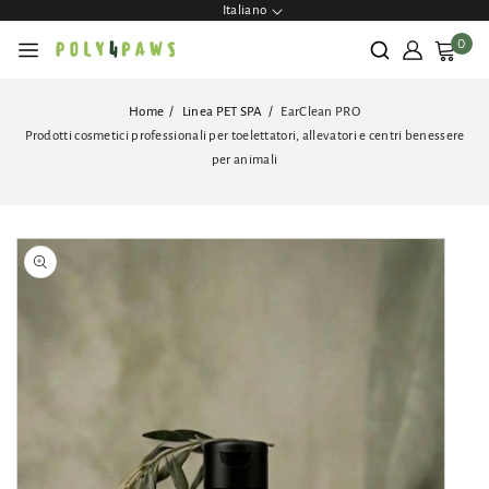
ettamente
Italiano
contenuti
0
Home
Linea PET SPA
EarClean PRO
Prodotti cosmetici professionali per toelettatori, allevatori e centri benessere
per animali
Passa alle
informazioni
Apri
sul prodotto
contenuti
multimediali
1
in
finestra
modale