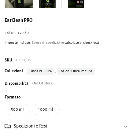
EarClean PRO
Prezzo
€38,00
Prezzo
€27,60
Esaurito
di
scontato
listino
Imposte incluse.
Spese di spedizione
calcolate al check-out.
SKU
PFP0306
:
Collezioni
:
Linea PET SPA
,
Lozioni Linea Pet Spa
,
Disponibilità
Out Of Stock
:
Formato
500 ml
1000 ml
Spedizioni e Resi