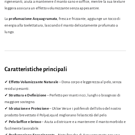
rigeneranti, aiuta a mantenere il manto sano e soffice, mentre la sua texture
leggera assicura un effetto volumizzante senza appesantire.
La
profumazione Acquagrumata
, fresca e frizzante, aggiunge un tocco di
energia alla toelettatura, lasciando il manto delicatamente profumato a
lungo.
Caratteristiche principali
✔
Effetto Volumizzante Naturale
– Dona corpo e leggerezza al pelo, senza
residui pesanti.
✔
Struttura e Definizione
– Perfetto per manti ricci, lunghi o bisognosi di
maggiore sostegno.
✔
Idratazione e Protezione
– L’Aloe Vera e i polifenoli dell’olivo del nostro
prodotto brevettato il Poly4Liquid migliorano l’elasticità del pelo.
✔
Pelo Soffice e Setoso
– Aiuta a districare e a mantenere il manto morbido e
facilmente lavorabile.