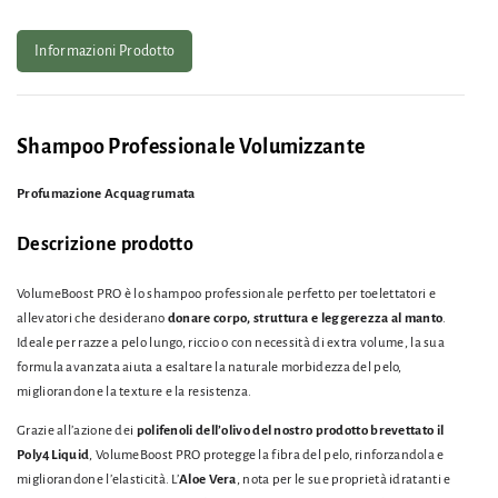
Informazioni Prodotto
Shampoo Professionale Volumizzante
Profumazione Acquagrumata
Descrizione prodotto
VolumeBoost PRO è lo shampoo professionale perfetto per toelettatori e
allevatori che desiderano
donare corpo, struttura e leggerezza al manto
.
Ideale per razze a pelo lungo, riccio o con necessità di extra volume, la sua
formula avanzata aiuta a esaltare la naturale morbidezza del pelo,
migliorandone la texture e la resistenza.
Grazie all’azione dei
polifenoli dell’olivo del nostro prodotto brevettato il
Poly4Liquid
, VolumeBoost PRO protegge la fibra del pelo, rinforzandola e
migliorandone l’elasticità. L’
Aloe Vera
, nota per le sue proprietà idratanti e