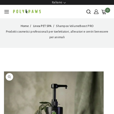
ettamente
Italiano
contenuti
0
Home
Linea PET SPA
Shampoo VolumeBoost PRO
Prodotti cosmetici professionali per toelettatori, allevatori e centri benessere
per animali
Passa alle
informazioni
sul prodotto
Apri
contenuti
multimediali
1
in
finestra
modale