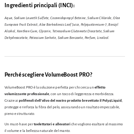
Ingredienti principali (INCI):
Aqua, Sodium Laureth Sulfate, Cocamidopropyl Betaine, Sodium Chloride, Olea
Europaea Fruit Extract, Aloe Barbadensis Leaf Juice, Polyquaternium-7, Benzyl
Alcohol, Xanthan Gum, Glycerin, Tetrasodium Glutamate Diacetate, Sodium
Dehydroacetate, Potassium Sorbate, Sodium Benzoate, Parfum, Linalool.
Perché scegliere VolumeBoost PRO?
VolumeBoost PRO è la soluzione perfetta per chi cerca un
effetto
volumizzante professionale
, con un tocco di leggerezza e morbidezza.
Grazie ai
polifenoli dell’olivo del nostro prodotto brevettato il Poly4Liquid
,
protegge e rinforza la fibra del pelo, assicurando un risultato impeccabile,
pieno e strutturato.
Un must-have per
toelettatori e allevatori
che vogliono esaltare al massimo
il volume e la bellezza naturale del manto.