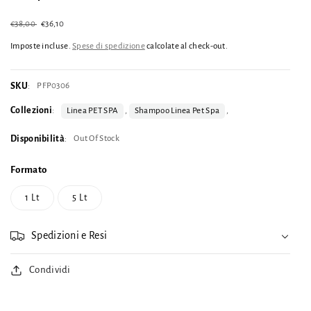
Prezzo
€38,00
Prezzo
€36,10
Esaurito
di
scontato
listino
Imposte incluse.
Spese di spedizione
calcolate al check-out.
SKU
PFP0306
:
Collezioni
:
Linea PET SPA
,
Shampoo Linea Pet Spa
,
Disponibilità
Out Of Stock
:
Formato
1 Lt
5 Lt
Spedizioni e Resi
Condividi