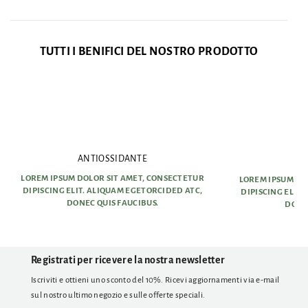
TUTTI I BENIFICI DEL NOSTRO PRODOTTO
ANTIOSSIDANTE
AN
LOREM IPSUM DOLOR SIT AMET, CONSECTETUR
LOREM IPSUM DO
DIPISCING ELIT. ALIQUAM EGETORCIDED ATC,
DIPISCING ELIT
DONEC QUIS FAUCIBUS.
DONEC
Registrati per ricevere la nostra newsletter
Iscriviti e ottieni uno sconto del 10%. Ricevi aggiornamenti via e-mail
sul nostro ultimo negozio e sulle offerte speciali.