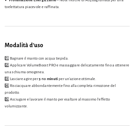
✔
Profumazione Energizzante
– Note fresche di Acquagrumata per una
toelettatura piacevole e raffinata.
Modalità d’uso
1️⃣ Bagnare il manto con acqua tiepida.
2️⃣ Applicare VolumeBoost PRO e massaggiare delicatamente fino a ottenere
una schiuma omogenea.
3️⃣ Lasciare agire per
5-10 minuti
per un’azione ottimale.
4️⃣ Risciacquare abbondantemente fino alla completa rimozione del
prodotto.
5️⃣ Asciugare e lavorare il manto per esaltare al massimo l’effetto
volumizzante.