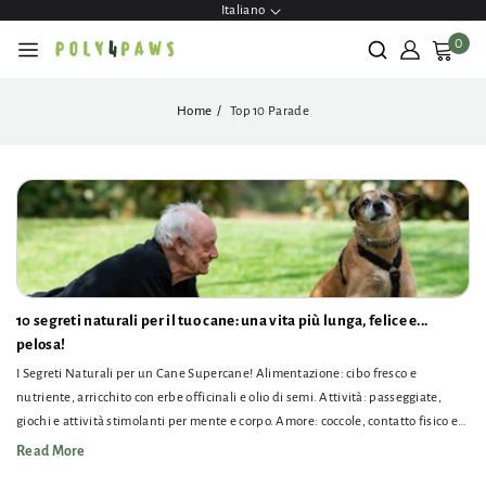
ettamente
Italiano
contenuti
0
Home
Top 10 Parade
10 segreti naturali per il tuo cane: una vita più lunga, felice e...
pelosa!
I Segreti Naturali per un Cane Supercane! Alimentazione: cibo fresco e
nutriente, arricchito con erbe officinali e olio di semi. Attività: passeggiate,
giochi e attività stimolanti per mente e corpo. Amore: coccole, contatto fisico e
tanto affetto. Cura: visite veterinarie, igiene regolare e sonno ristoratore. Con
Read More
questi consigli naturali, il...