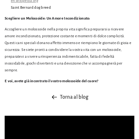
en.wikipedia.org
Saint Bernard dog breed
Scegliere un Molossoide: Un Amore Incondizionato:
Accogliere un molossoide nella propria vita significa prepararsi a ricevere
amore incondizionato,
protezione costante e momenti di dolce complicità.
Questi cani speciali donano affetto immenso e riempiono le giornate di gioia e
sicurezza.
Se siete pronti a condividere la vostra vita con un molossoide,
preparatevi a vivere un'esperienza indimenticabile,
fatta di fedeltà
inossidabile,
giochi divertenti e una devozione che vi accompagnerà per
sempre.
E voi, avete già incontrato il vostro molossoide del cuore?
Torna al blog
Lascia un commento