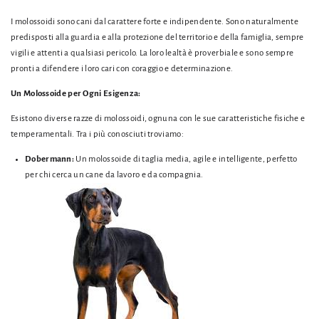
I molossoidi sono cani dal carattere forte e indipendente.
Sono naturalmente
predisposti alla guardia e alla protezione del territorio e della famiglia,
sempre
vigili e attenti a qualsiasi pericolo.
La loro lealtà è proverbiale e sono sempre
pronti a difendere i loro cari con coraggio e determinazione.
Un Molossoide per Ogni Esigenza:
Esistono diverse razze di molossoidi,
ognuna con le sue caratteristiche fisiche e
temperamentali.
Tra i più conosciuti troviamo:
Dobermann:
Un molossoide di taglia media,
agile e intelligente,
perfetto
per chi cerca un cane da lavoro e da compagnia.