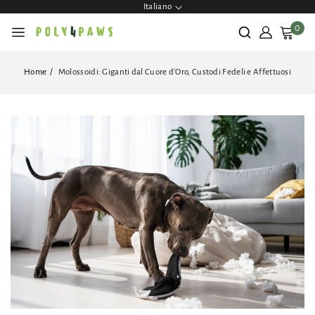
ettamente
Italiano
contenuti
0
Home
Molossoidi: Giganti dal Cuore d'Oro, Custodi Fedeli e Affettuosi