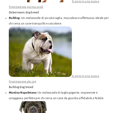
Si apre in una nuova
finestra
www.purina.co.uk
Dobermann dog breed
Bulldog:
Un molossoide di piccola taglia,
muscoloso e affettuoso,
ideale per
chi cerca un cane tranquillo e coccolone.
Si apre in una nuova
finestra
www.akc.org
Bulldog dog breed
Mastino Napoletano:
Un molossoide di taglia gigante,
imponente e
coraggioso,
perfetto per chi cerca un cane da guardia affidabile e fedele.