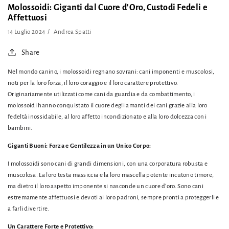
Molossoidi: Giganti dal Cuore d'Oro, Custodi Fedeli e
Affettuosi
14 Luglio 2024
Andrea Spatti
Share
Nel mondo canino,
i molossoidi regnano sovrani:
cani imponenti e muscolosi,
noti per la loro forza,
il loro coraggio e il loro carattere protettivo.
Originariamente utilizzati come cani da guardia e da combattimento,
i
molossoidi hanno conquistato il cuore degli amanti dei cani grazie alla loro
fedeltà inossidabile,
al loro affetto incondizionato e alla loro dolcezza con i
bambini.
Giganti Buoni: Forza e Gentilezza in un Unico Corpo:
I molossoidi sono cani di grandi dimensioni,
con una corporatura robusta e
muscolosa.
La loro testa massiccia e la loro mascella potente incutono timore,
ma dietro il loro aspetto imponente si nasconde un cuore d'oro.
Sono cani
estremamente affettuosi e devoti ai loro padroni,
sempre pronti a proteggerli e
a farli divertire.
Un Carattere Forte e Protettivo: