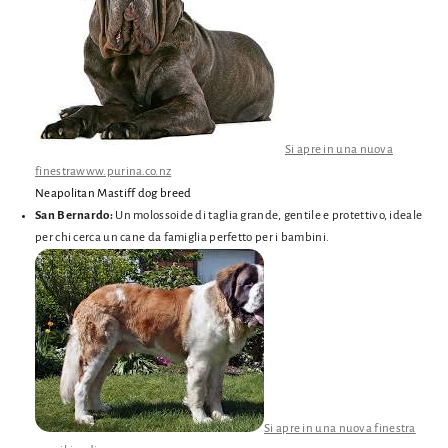
Si apre in una nuova
finestra
www.purina.co.nz
Neapolitan Mastiff dog breed
San Bernardo:
Un molossoide di taglia grande,
gentile e protettivo,
ideale
per chi cerca un cane da famiglia perfetto per i bambini.
Si apre in una nuova finestra